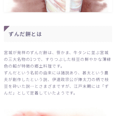
ずんだ餅とは
宮城が発祥のずんだ餅は、笹かま、牛タンに並ぶ宮城
の三大名物の1つで、すりつぶした枝豆の鮮やかな薄緑
色の餡が特徴の郷土料理です。
ずんだという名前の由来には諸説あり、甚太という農
夫が創作したという説、伊達政宗公が陣太刀の柄で枝
豆を砕いた説…とさまざまですが、江戸末期には「ず
んだ」として定着していたようです。