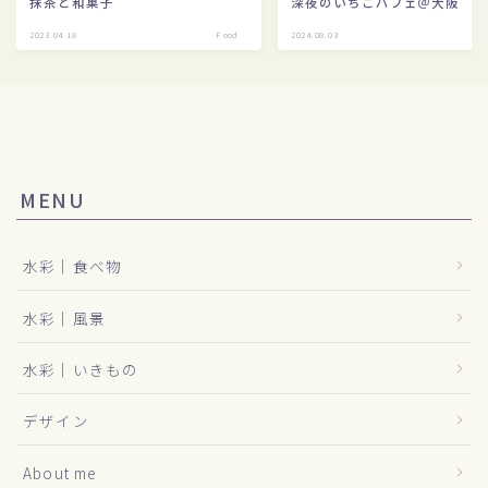
抹茶と和菓子
深夜のいちごパフェ＠大阪
2023.04.18
Food
2024.08.03
swe
MENU
水彩｜食べ物
水彩｜風景
水彩｜いきもの
デザイン
About me