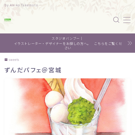
by Akiko Takemoto
MENU
スタジオバンブー｜
水彩｜食べ物
イラストレーター・デザイナーをお探しの方へ。 こちらをご覧くだ
さい
水彩｜風景
sweets
ずんだパフェ＠宮城
水彩｜いきもの
デザイン
About me
Contact