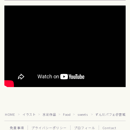
Follow Me
HOME
イラスト
水彩作品
Food
sweets
ずんだパフェ＠宮城
＞
＞
＞
＞
＞
免責事項
プライバシーポリシー
プロフィール
Contact