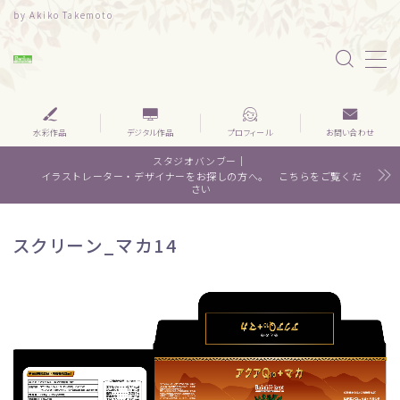
by Akiko Takemoto
MENU
水彩｜食べ物
水彩作品
デジタル作品
プロフィール
お問い合わせ
スタジオバンブー｜
水彩｜風景
イラストレーター・デザイナーをお探しの方へ。 こちらをご覧くだ
さい
水彩｜いきもの
スクリーン_マカ14
デザイン
About me
Contact