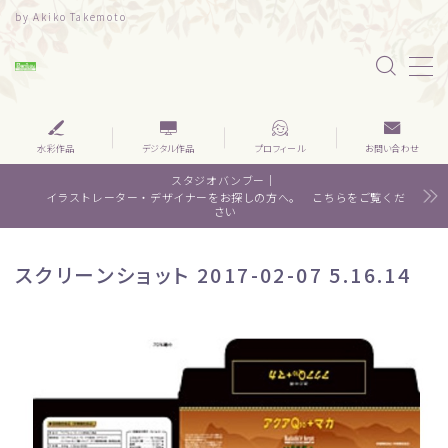
by Akiko Takemoto
MENU
水彩｜食べ物
水彩作品
デジタル作品
プロフィール
お問い合わせ
スタジオバンブー｜
水彩｜風景
イラストレーター・デザイナーをお探しの方へ。 こちらをご覧くだ
さい
水彩｜いきもの
スクリーンショット 2017-02-07 5.16.14
デザイン
About me
Contact