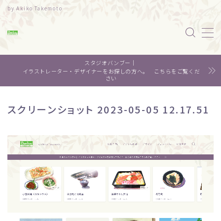
by Akiko Takemoto
MENU
スタジオバンブー｜
水彩｜食べ物
イラストレーター・デザイナーをお探しの方へ。 こちらをご覧くだ
さい
水彩｜風景
スクリーンショット 2023-05-05 12.17.51
水彩｜いきもの
デザイン
About me
Contact