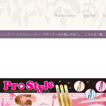
Watercolor
Digital
D
風景
タッチサンプル
パ
オバンブー｜
イラストレーター・デザイナーをお探しの方へ。 こちらをご覧く
テクニカルイラ
パ
建物
乗り物
ウエルカムボー
ペ
水彩｜食べ物
景観
水彩｜風景
ライフスタイル
水彩｜いきもの
フード
料理
オ
デザイン
麺類
ウ
About me
スイーツ