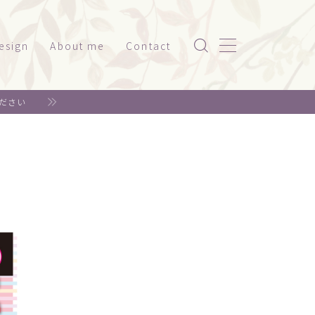
esign
About me
Contact
ッケージ（家電系）
ださい
スト
ッケージ（美容・健康）
ド
ット関係
神社仏閣
書籍系
年賀状
リジナルグッズ
ェア