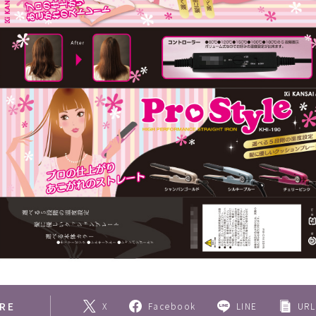
野菜・くだもの
Contact
いきもの
動物
植物
人物
女性
キッズ・ファミリー
男性
RE
X
Facebook
LINE
URL