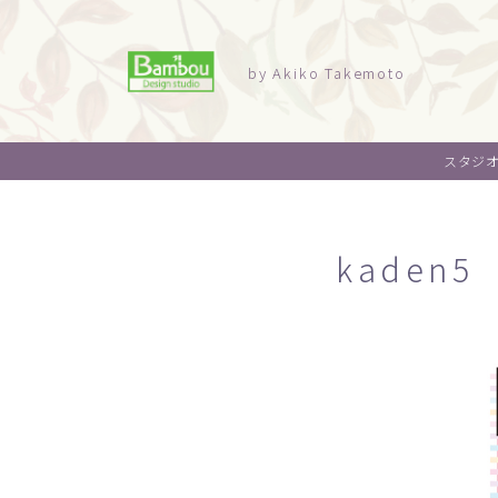
by Akiko Takemoto
スタジ
kaden5