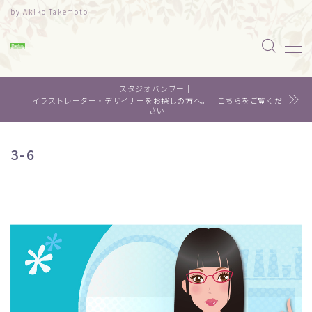
by Akiko Takemoto
MENU
スタジオバンブー｜
水彩｜食べ物
イラストレーター・デザイナーをお探しの方へ。 こちらをご覧くだ
さい
水彩｜風景
3-6
水彩｜いきもの
デザイン
About me
Contact