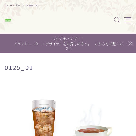
by Akiko Takemoto
MENU
スタジオバンブー｜
水彩｜食べ物
イラストレーター・デザイナーをお探しの方へ。 こちらをご覧くだ
さい
水彩｜風景
0125_01
水彩｜いきもの
デザイン
About me
Contact