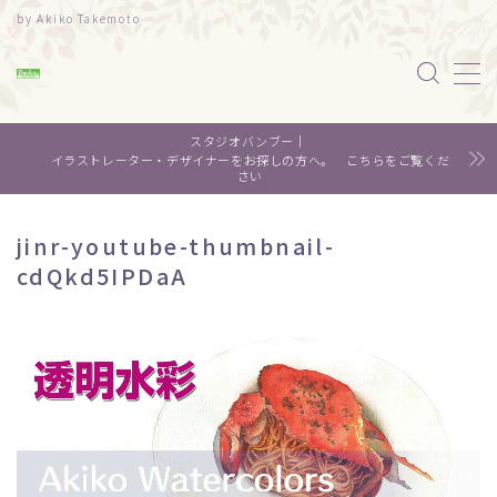
by Akiko Takemoto
MENU
スタジオバンブー｜
水彩｜食べ物
イラストレーター・デザイナーをお探しの方へ。 こちらをご覧くだ
さい
水彩｜風景
jinr-youtube-thumbnail-
cdQkd5IPDaA
水彩｜いきもの
デザイン
About me
Contact