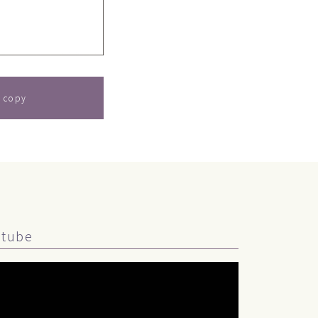
 copy
utube