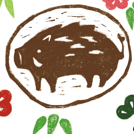
野菜・くだもの
Contact
いきもの
動物
植物
人物
女性
キッズ・ファミリー
男性