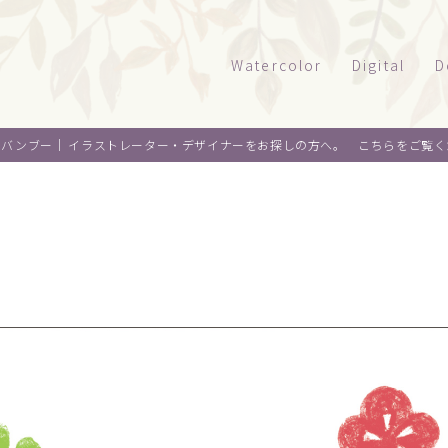
Watercolor
Digital
D
風景
タッチサンプル
パ
オバンブー｜
イラストレーター・デザイナーをお探しの方へ。 こちらをご覧く
テクニカルイラ
パ
建物
乗り物
ウエルカムボー
ペ
水彩｜食べ物
景観
水彩｜風景
ライフスタイル
水彩｜いきもの
フード
料理
オ
デザイン
麺類
ウ
About me
スイーツ