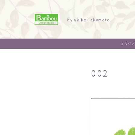
by Akiko Takemoto
スタジ
002