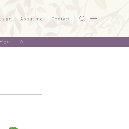
esign
About me
Contact
ッケージ（家電系）
ださい
スト
ッケージ（美容・健康）
ド
ット関係
神社仏閣
書籍系
年賀状
リジナルグッズ
ェア