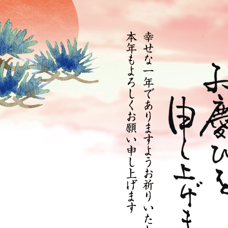
野菜・くだもの
Contact
いきもの
動物
植物
人物
女性
キッズ・ファミリー
男性