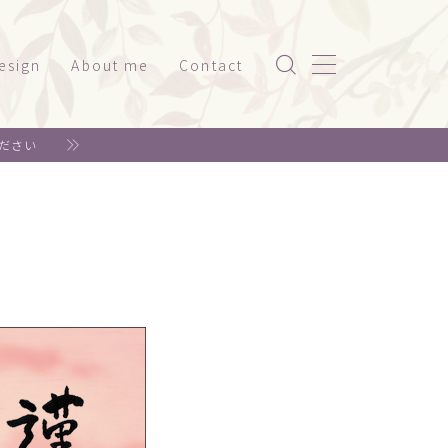
esign
About me
Contact
ッケージ（家電系）
ださい
スト
ッケージ（美容・健康）
ド
ット関係
神社仏閣
書籍系
年賀状
リジナルグッズ
ェア