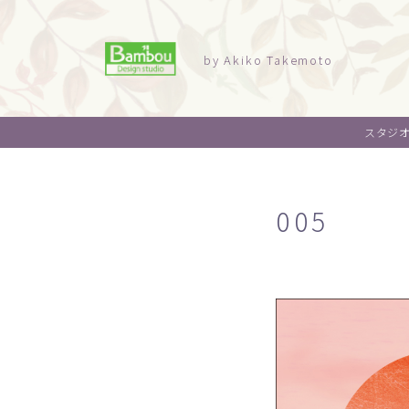
by Akiko Takemoto
スタジ
005