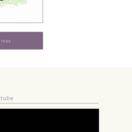
 copy
utube