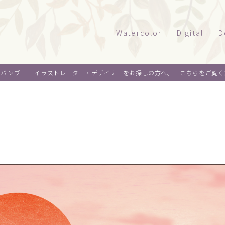
Watercolor
Digital
D
風景
タッチサンプル
パ
オバンブー｜
イラストレーター・デザイナーをお探しの方へ。 こちらをご覧く
テクニカルイラ
パ
建物
乗り物
ウエルカムボー
ペ
水彩｜食べ物
景観
水彩｜風景
ライフスタイル
水彩｜いきもの
フード
料理
オ
デザイン
麺類
ウ
About me
スイーツ