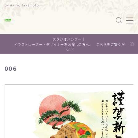
by Akiko Takemoto
MENU
スタジオバンブー｜
水彩｜食べ物
イラストレーター・デザイナーをお探しの方へ。 こちらをご覧くだ
さい
水彩｜風景
006
水彩｜いきもの
デザイン
About me
Contact