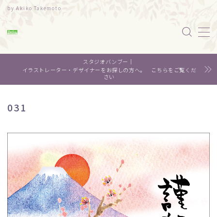
by Akiko Takemoto
MENU
スタジオバンブー｜
水彩｜食べ物
イラストレーター・デザイナーをお探しの方へ。 こちらをご覧くだ
さい
水彩｜風景
031
水彩｜いきもの
デザイン
About me
Contact