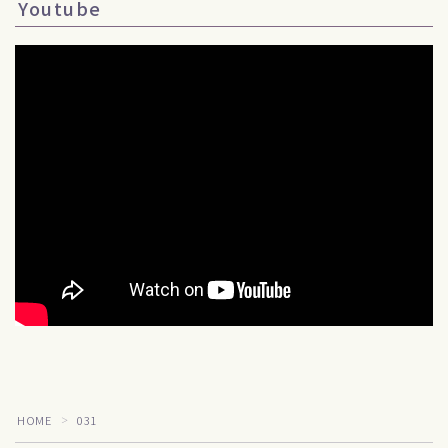
Youtube
Follow Me
HOME
031
＞