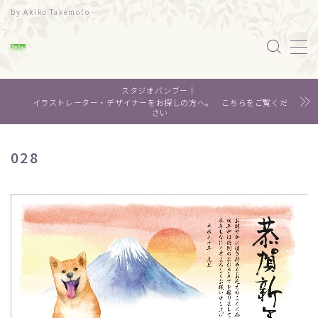
by Akiko Takemoto
MENU
スタジオバンブー｜
水彩｜食べ物
イラストレーター・デザイナーをお探しの方へ。 こちらをご覧くだ
さい
水彩｜風景
028
水彩｜いきもの
デザイン
About me
Contact