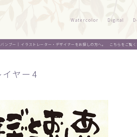
Watercolor
Digital
D
風景
タッチサンプル
パ
オバンブー｜
イラストレーター・デザイナーをお探しの方へ。 こちらをご覧く
テクニカルイラ
パ
建物
乗り物
ウエルカムボー
ペ
水彩｜食べ物
レイヤー4
景観
水彩｜風景
ライフスタイル
水彩｜いきもの
フード
料理
オ
デザイン
麺類
ウ
About me
スイーツ