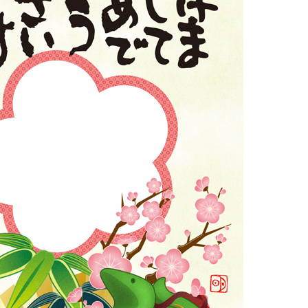
野菜・くだもの
Contact
いきもの
動物
植物
人物
女性
キッズ・ファミリー
男性