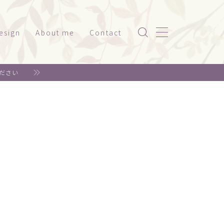
esign
About me
Contact
ッケージ（家電系）
ださい
スト
ッケージ（美容・健康）
ド
ット関係
神社仏閣
書籍系
年賀状
リジナルグッズ
ェア