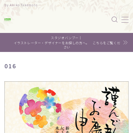
by Akiko Takemoto
MENU
スタジオバンブー｜
水彩｜食べ物
イラストレーター・デザイナーをお探しの方へ。 こちらをご覧くだ
さい
水彩｜風景
016
水彩｜いきもの
デザイン
About me
Contact