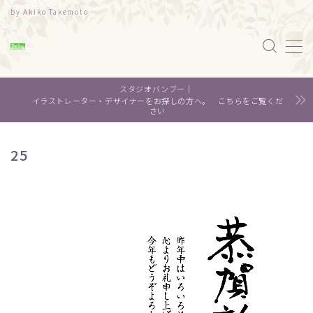
by Akiko Takemoto
MENU
スタジオバンブー｜
水彩｜食べ物
イラストレーター・デザイナーをお探しの方へ。 こちらをご覧くだ
さい
水彩｜風景
25
水彩｜いきもの
デザイン
About me
Contact