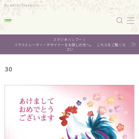
by Akiko Takemoto
MENU
スタジオバンブー｜
水彩｜食べ物
イラストレーター・デザイナーをお探しの方へ。 こちらをご覧くだ
さい
水彩｜風景
30
水彩｜いきもの
デザイン
About me
Contact