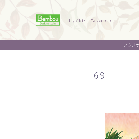
by Akiko Takemoto
スタジ
69