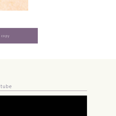
 copy
utube