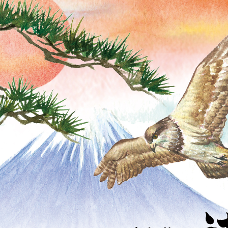
野菜・くだもの
Contact
いきもの
動物
植物
人物
女性
キッズ・ファミリー
男性