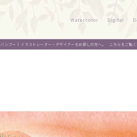
Watercolor
Digital
D
風景
タッチサンプル
パ
オバンブー｜
イラストレーター・デザイナーをお探しの方へ。 こちらをご覧く
テクニカルイラ
パ
建物
乗り物
ウエルカムボー
ペ
水彩｜食べ物
景観
水彩｜風景
ライフスタイル
水彩｜いきもの
フード
料理
オ
デザイン
麺類
ウ
About me
スイーツ