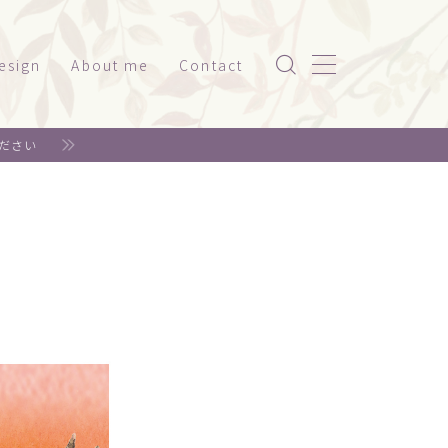
esign
About me
Contact
ッケージ（家電系）
ださい
スト
ッケージ（美容・健康）
ド
ット関係
神社仏閣
書籍系
年賀状
リジナルグッズ
ェア