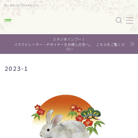
by Akiko Takemoto
MENU
スタジオバンブー｜
水彩｜食べ物
イラストレーター・デザイナーをお探しの方へ。 こちらをご覧くだ
さい
水彩｜風景
2023-1
水彩｜いきもの
デザイン
About me
Contact