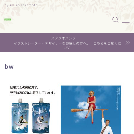
by Akiko Takemoto
MENU
スタジオバンブー｜
水彩｜食べ物
イラストレーター・デザイナーをお探しの方へ。 こちらをご覧くだ
さい
水彩｜風景
bw
水彩｜いきもの
デザイン
About me
Contact