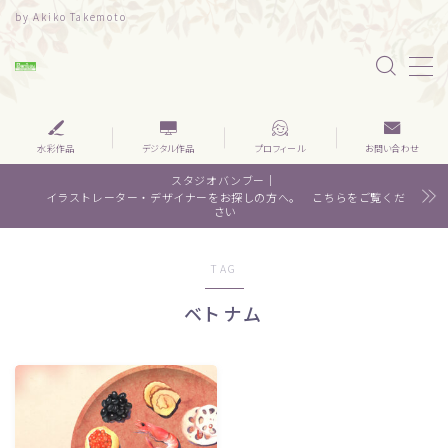
by Akiko Takemoto
MENU
水彩｜食べ物
水彩作品
デジタル作品
プロフィール
お問い合わせ
スタジオバンブー｜
水彩｜風景
イラストレーター・デザイナーをお探しの方へ。 こちらをご覧くだ
さい
水彩｜いきもの
TAG
デザイン
ベトナム
About me
Contact