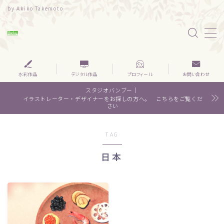
by Akiko Takemoto
MENU
水彩｜食べ物
水彩作品
デジタル作品
プロフィール
お問い合わせ
スタジオバンブー｜
水彩｜風景
イラストレーター・デザイナーをお探しの方へ。 こちらをご覧くだ
さい
水彩｜いきもの
TAG
デザイン
日本
About me
Contact