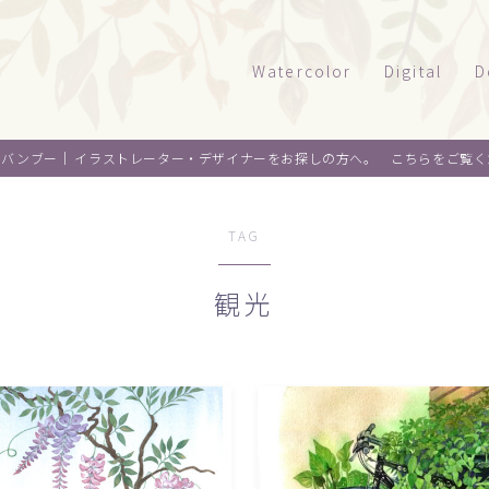
Watercolor
Digital
D
風景
タッチサンプル
パ
オバンブー｜
イラストレーター・デザイナーをお探しの方へ。 こちらをご覧く
テクニカルイラ
パ
建物
乗り物
ウエルカムボー
ペ
水彩｜食べ物
TAG
景観
水彩｜風景
観光
ライフスタイル
水彩｜いきもの
フード
料理
オ
デザイン
麺類
ウ
About me
スイーツ