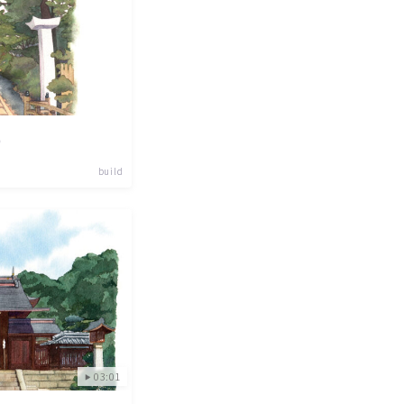
）
build
03:01