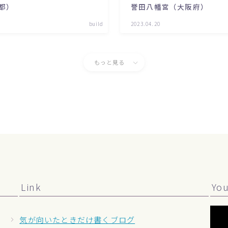
都）
誉田八幡宮（大阪府）
build
2023.04.20
もっと見る
Link
Yo
気が向いたときだけ書くブログ