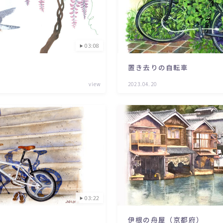
野菜・くだもの
Contact
いきもの
03:08
動物
置き去りの自転車
植物
view
2023.04.20
人物
女性
キッズ・ファミリー
男性
03:22
伊根の舟屋（京都府）