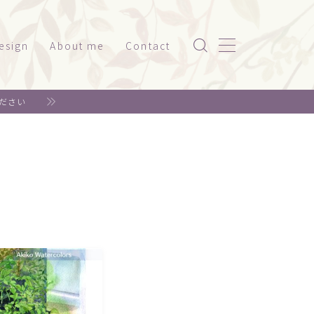
esign
About me
Contact
ッケージ（家電系）
ださい
スト
ッケージ（美容・健康）
ド
ット関係
神社仏閣
書籍系
年賀状
リジナルグッズ
ェア