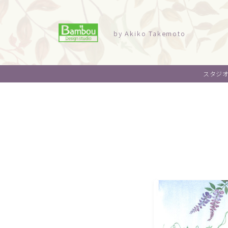
by Akiko Takemoto
スタジ