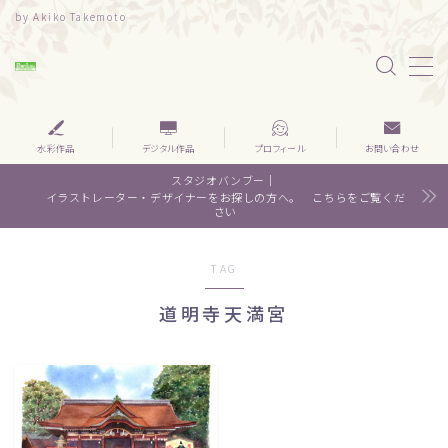
by Akiko Takemoto
MENU
水彩｜食べ物
水彩作品
デジタル作品
プロフィール
お問い合わせ
スタジオバンブー｜
水彩｜風景
イラストレーター・デザイナーをお探しの方へ。 こちらをご覧くだ
さい
水彩｜いきもの
TAG
デザイン
道明寺天満宮
About me
Contact