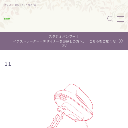
by Akiko Takemoto
MENU
スタジオバンブー｜
水彩｜食べ物
イラストレーター・デザイナーをお探しの方へ。 こちらをご覧くだ
さい
水彩｜風景
11
水彩｜いきもの
デザイン
About me
Contact