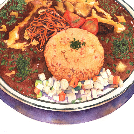
野菜・くだもの
Contact
いきもの
動物
植物
人物
女性
キッズ・ファミリー
男性