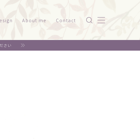
esign
About me
Contact
ッケージ（家電系）
ださい
スト
ッケージ（美容・健康）
ド
ット関係
神社仏閣
書籍系
年賀状
リジナルグッズ
ェア