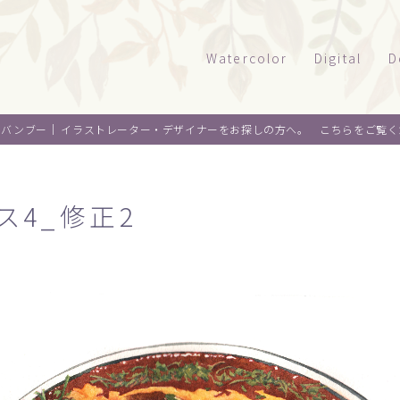
Watercolor
Digital
D
風景
タッチサンプル
パ
オバンブー｜
イラストレーター・デザイナーをお探しの方へ。 こちらをご覧く
テクニカルイラ
パ
建物
乗り物
ウエルカムボー
ペ
水彩｜食べ物
オス4_修正2
景観
水彩｜風景
ライフスタイル
水彩｜いきもの
フード
料理
オ
デザイン
麺類
ウ
About me
スイーツ