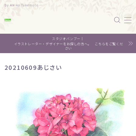
by Akiko Takemoto
MENU
スタジオバンブー｜
水彩｜食べ物
イラストレーター・デザイナーをお探しの方へ。 こちらをご覧くだ
さい
水彩｜風景
20210609あじさい
水彩｜いきもの
デザイン
About me
Contact