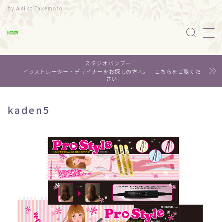
by Akiko Takemoto
MENU
スタジオバンブー｜
水彩｜食べ物
イラストレーター・デザイナーをお探しの方へ。 こちらをご覧くだ
さい
水彩｜風景
kaden5
水彩｜いきもの
デザイン
About me
Contact