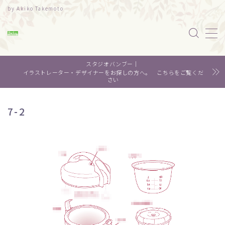
by Akiko Takemoto
MENU
スタジオバンブー｜
水彩｜食べ物
イラストレーター・デザイナーをお探しの方へ。 こちらをご覧くだ
さい
水彩｜風景
7-2
水彩｜いきもの
デザイン
About me
Contact