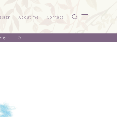
esign
About me
Contact
ッケージ（家電系）
ださい
スト
ッケージ（美容・健康）
ド
ット関係
神社仏閣
書籍系
年賀状
リジナルグッズ
ェア