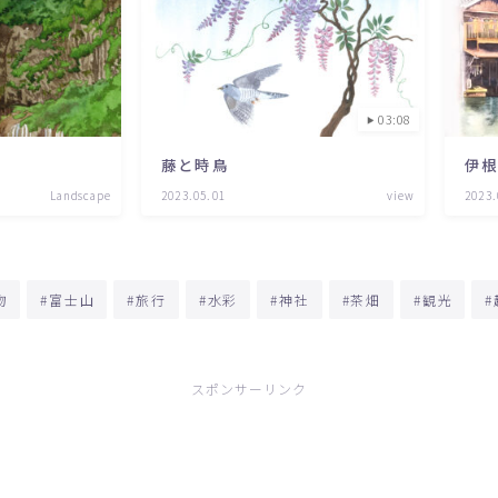
03:08
藤と時鳥
伊
Landscape
2023.05.01
view
2023.
物
#富士山
#旅行
#水彩
#神社
#茶畑
#観光
スポンサーリンク