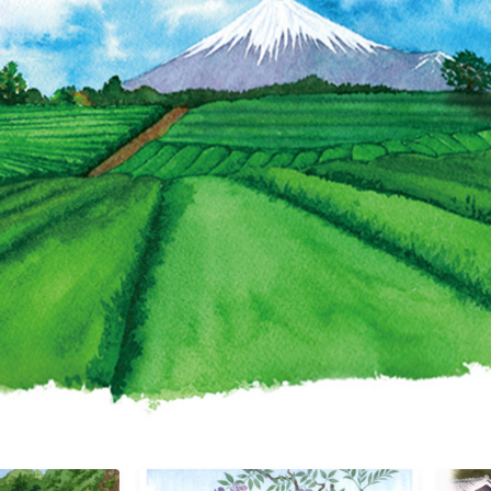
野菜・くだもの
Contact
いきもの
動物
植物
人物
女性
キッズ・ファミリー
男性