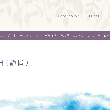
Watercolor
Digital
D
風景
タッチサンプル
パ
オバンブー｜
イラストレーター・デザイナーをお探しの方へ。 こちらをご覧く
テクニカルイラ
パ
建物
乗り物
ウエルカムボー
ペ
水彩｜食べ物
景観
畑（静岡）
水彩｜風景
ライフスタイル
水彩｜いきもの
フード
料理
オ
デザイン
麺類
ウ
About me
スイーツ