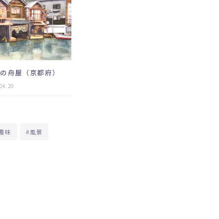
0
竹内街道（大阪）
根の舟屋（京都府）
04.20
view
2023.04.20
#趣味
#風景