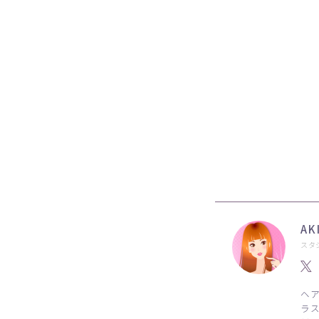
AK
スタ
ヘ
ラ