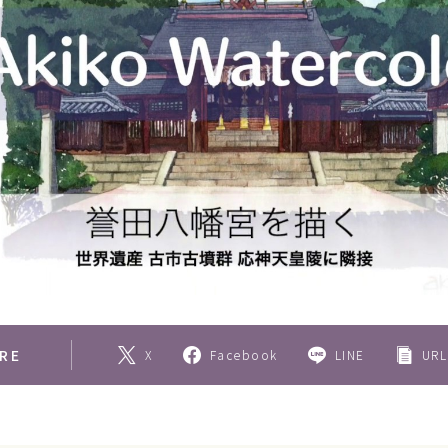
野菜・くだもの
Contact
いきもの
動物
植物
人物
女性
キッズ・ファミリー
男性
RE
X
Facebook
LINE
URL