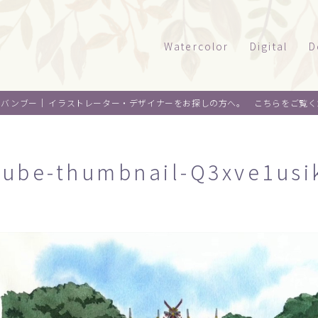
Watercolor
Digital
D
風景
タッチサンプル
パ
オバンブー｜
イラストレーター・デザイナーをお探しの方へ。 こちらをご覧く
テクニカルイラ
パ
建物
乗り物
ウエルカムボー
ペ
水彩｜食べ物
utube-thumbnail-Q3xve1usi
景観
水彩｜風景
ライフスタイル
水彩｜いきもの
フード
料理
オ
デザイン
麺類
ウ
About me
スイーツ