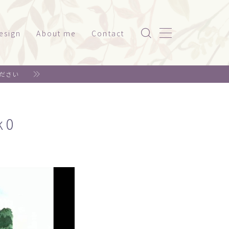
esign
About me
Contact
ッケージ（家電系）
ださい
スト
ッケージ（美容・健康）
ド
ット関係
k0
神社仏閣
書籍系
年賀状
リジナルグッズ
ェア