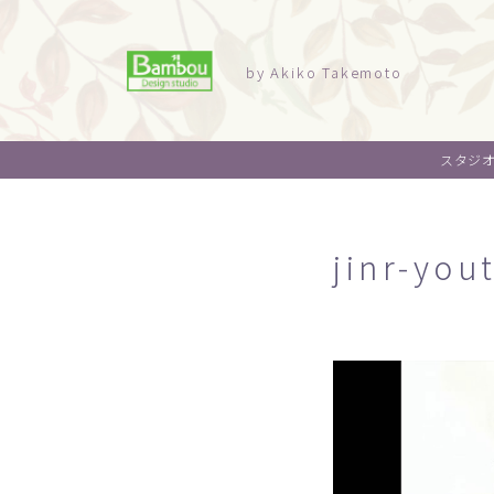
by Akiko Takemoto
スタジ
jinr-yo