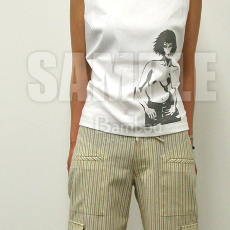
野菜・くだもの
Contact
いきもの
動物
植物
人物
女性
キッズ・ファミリー
男性