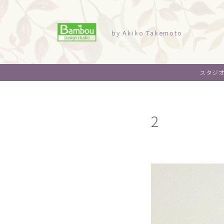
by Akiko Takemoto
スタジ
2