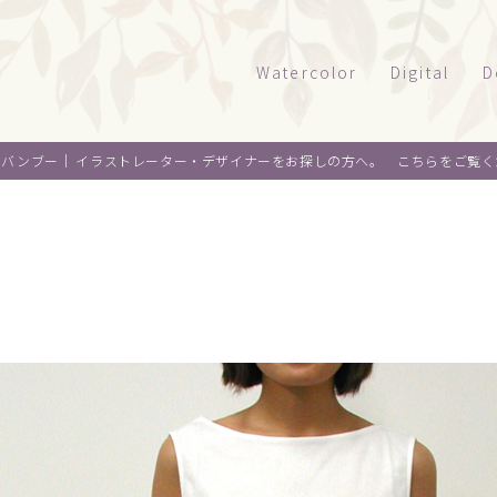
Watercolor
Digital
D
風景
タッチサンプル
パ
オバンブー｜
イラストレーター・デザイナーをお探しの方へ。 こちらをご覧く
テクニカルイラ
パ
建物
乗り物
ウエルカムボー
ペ
水彩｜食べ物
景観
水彩｜風景
ライフスタイル
水彩｜いきもの
フード
料理
オ
デザイン
麺類
ウ
About me
スイーツ