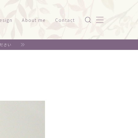
esign
About me
Contact
ッケージ（家電系）
ださい
スト
ッケージ（美容・健康）
ド
ット関係
神社仏閣
書籍系
年賀状
リジナルグッズ
ェア