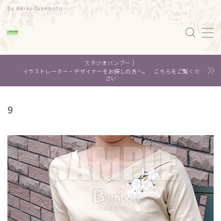
by Akiko Takemoto
MENU
スタジオバンブー｜
水彩｜食べ物
イラストレーター・デザイナーをお探しの方へ。 こちらをご覧くだ
さい
水彩｜風景
9
水彩｜いきもの
デザイン
About me
Contact