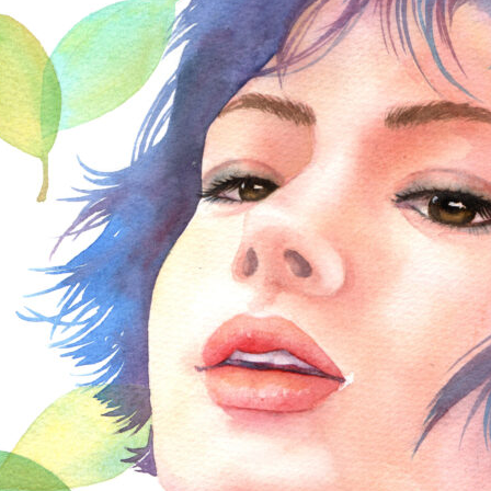
野菜・くだもの
Contact
いきもの
動物
植物
人物
女性
キッズ・ファミリー
男性