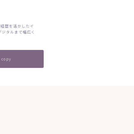
代経歴を活かしたイ
デジタルまで幅広く
 copy