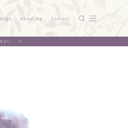
esign
About me
Contact
ッケージ（家電系）
ださい
スト
ッケージ（美容・健康）
ド
ット関係
神社仏閣
書籍系
年賀状
リジナルグッズ
ェア