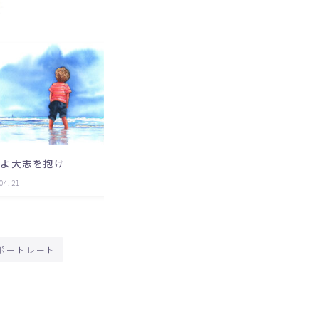
0
04:20
おとなごっこ
年よ大志を抱け
04.21
kids
2023.04.21
#ポートレート