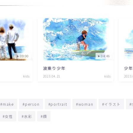
09:00
04:46
波乗り少年
少
kids
2023.04.21
kids
2023.
#make
#person
#portrait
#woman
#イラスト
#女性
#水彩
#顔