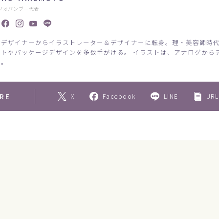
ジオバンブー代表
アデザイナーからイラストレーター＆デザイナーに転身。理・美容師時
ストやパッケージデザインを多数手がける。 イラストは、アナログから
応。
RE
X
Facebook
LINE
URL