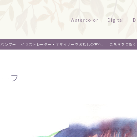
Watercolor
Digital
D
風景
タッチサンプル
パ
オバンブー｜
イラストレーター・デザイナーをお探しの方へ。 こちらをご覧く
テクニカルイラ
パ
建物
乗り物
ウエルカムボー
ペ
水彩｜食べ物
景観
リーフ
水彩｜風景
ライフスタイル
水彩｜いきもの
フード
料理
オ
デザイン
麺類
ウ
About me
スイーツ