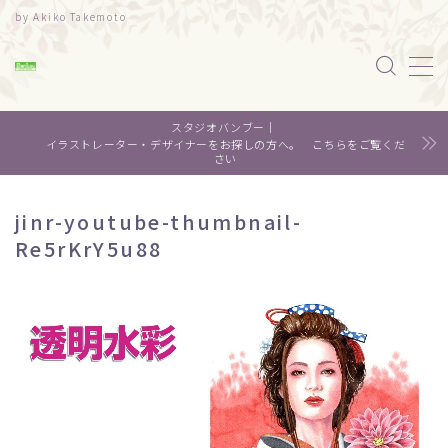
by Akiko Takemoto
MENU
スタジオバンブー｜
水彩｜食べ物
イラストレーター・デザイナーをお探しの方へ。 こちらをご覧くだ
さい
水彩｜風景
jinr-youtube-thumbnail-
Re5rKrY5u88
水彩｜いきもの
デザイン
About me
Contact