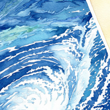
野菜・くだもの
Contact
いきもの
動物
植物
人物
女性
キッズ・ファミリー
男性