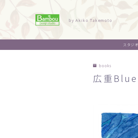
by Akiko Takemoto
スタジ
books
広重Blue