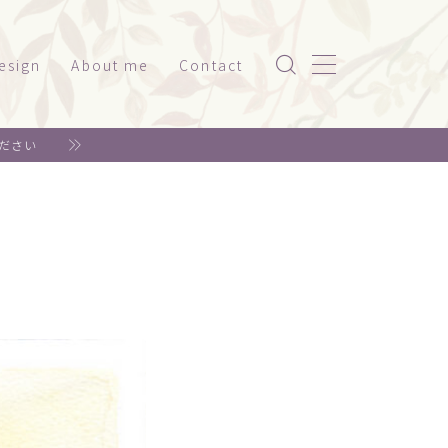
esign
About me
Contact
ッケージ（家電系）
ださい
スト
ッケージ（美容・健康）
ド
ット関係
神社仏閣
書籍系
年賀状
リジナルグッズ
ェア