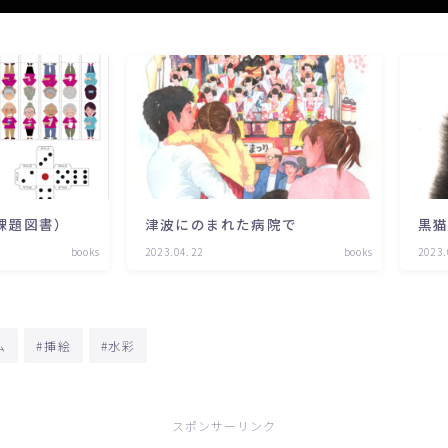
課題図書）
津波にのまれた病院で
黒
books
2023.04.22
books
2023.
ム
#挿絵
#水彩
スポンサーリンク