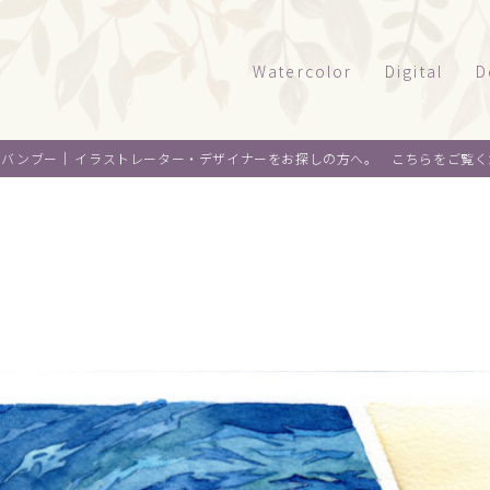
Watercolor
Digital
D
風景
タッチサンプル
パ
オバンブー｜
イラストレーター・デザイナーをお探しの方へ。 こちらをご覧く
テクニカルイラ
パ
建物
乗り物
ウエルカムボー
ペ
水彩｜食べ物
景観
水彩｜風景
ライフスタイル
水彩｜いきもの
フード
料理
オ
デザイン
麺類
ウ
About me
スイーツ