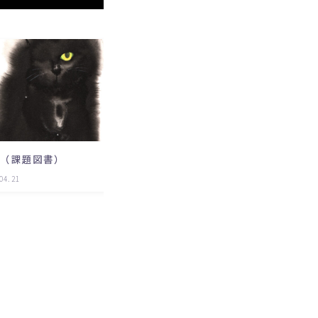
0
広重Blue
猫（課題図書）
04.21
books
2023.04.21
b