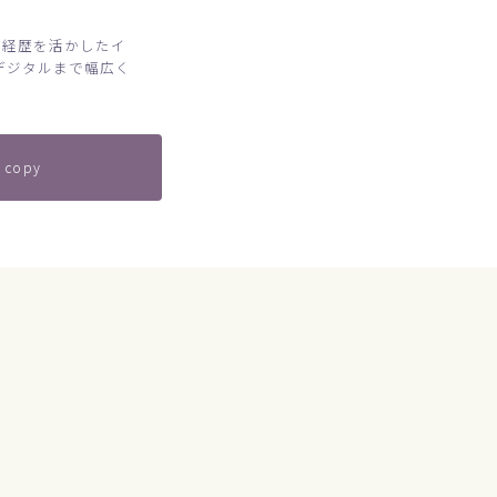
代経歴を活かしたイ
デジタルまで幅広く
 copy