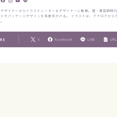
アデザイナーからイラストレーター＆デザイナーに転身。理・美容師時
ストやパッケージデザインを多数手がける。 イラストは、アナログから
応。
RE
X
Facebook
LINE
URL