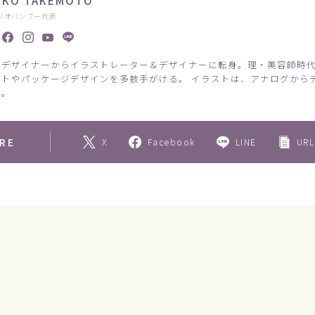
IKO TAKEMOTO
ジオバンブー代表
アデザイナーからイラストレーター＆デザイナーに転身。理・美容師時
ストやパッケージデザインを多数手がける。 イラストは、アナログから
応。
RE
X
Facebook
LINE
URL