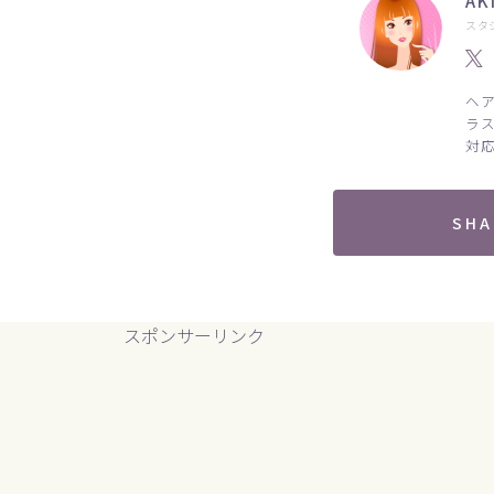
AK
スタ
ヘ
ラ
対
SHA
スポンサーリンク