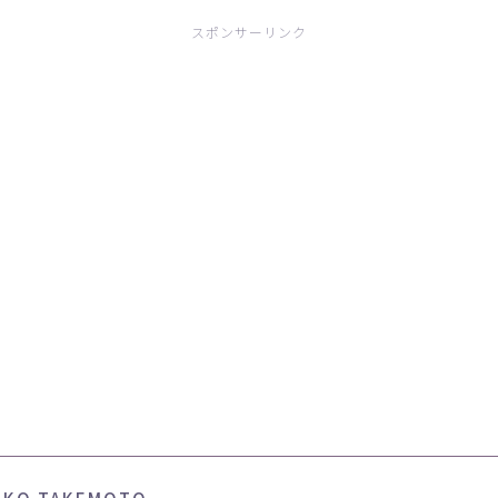
スポンサーリンク